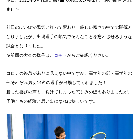
本日、2021年3月7日に
第7回 リポビタン杉山記一杯
が開催 され
ました。
前日のぽかぽか陽気と打って変わり、厳しい寒さの中での開催と
なりましたが、出場選手の熱気でそんなことを忘れさせるような
試合となりました。
※前回の大会の様子は、
コチラ
からご確認ください。
コロナの終息が未だに見えない中ですが、高学年の部・高学年の
部それぞれ男女14名の選手が出場してくれました！
勝った喜びの声も、負けてしまった悲しみの涙もありましたが、
子供たちの経験と思い出になれば嬉しいです。