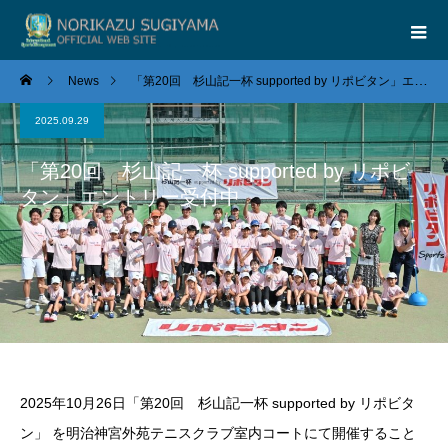
News
「第20回 杉山記一杯 supported by リポビタン」エントリー受付中
2025.09.29
「第20回 杉山記一杯 supported by リポビ
タン」エントリー受付中
2025年10月26日「第20回 杉山記一杯 supported by リポビタ
ン」 を明治神宮外苑テニスクラブ室内コートにて開催すること