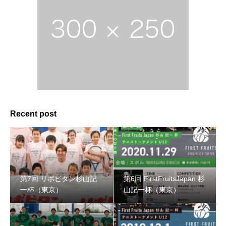
Recent post
第7回 リポビタン杉山記
第6回 FirstFruitsJapan 杉
一杯（東京）
山記一杯（東京）